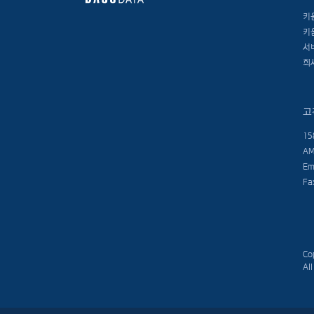
키
키
서
회
고
15
AM
Em
Fa
Co
Al