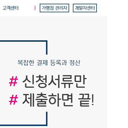
고객센터
가맹점 관리자
개발자센터
지
항
 약관
스 약관
 약관
복잡한 결제 등록과 정산
리방침
#
신청서류만
수사항
#
제출하면 끝!