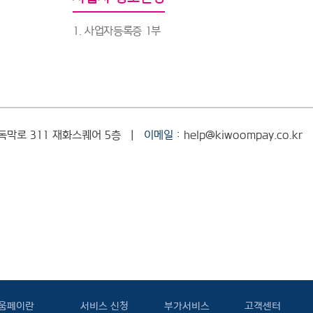
1. 사업자등록증 1부
독막로 311
재화스퀘어 5층
|
이메일 :
help@kiwoompay.co.kr
움페이란
서비스 신청
부가서비스
고객센터