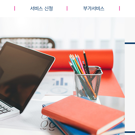
서비스 신청
부가서비스
부가서비스
고객센터
약관&공
부가서비스
Contact Us
공지사
FAQ
전자금융거래
기술지원(자료실)
통신과금서비
에러코드 조회
결제대금예치
등록현황 조회
개인정보처
결제 내역 조회
가맹점 준
알렛츠 이의제기 접수