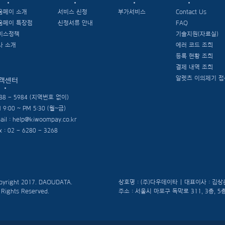
움페이 소개
서비스 신청
부가서비스
Contact Us
움페이 특장점
신청서류 안내
FAQ
비스정책
기술지원(자료실)
사 소개
에러 코드 조회
등록 현황 조회
결제 내역 조회
알렛츠 이의제기 접
객센터
88 - 5984 (지역번호 없이)
 9:00 ~ PM 5:30 (월~금)
ail :
help@kiwoompay.co.kr
x : 02 - 6280 - 3268
pyright 2017. DAOUDATA.
상호명 : (주)다우데이타 | 대표이사 : 김
l Rights Reserved.
주소 : 서울시 마포구 독막로 311, 3층, 