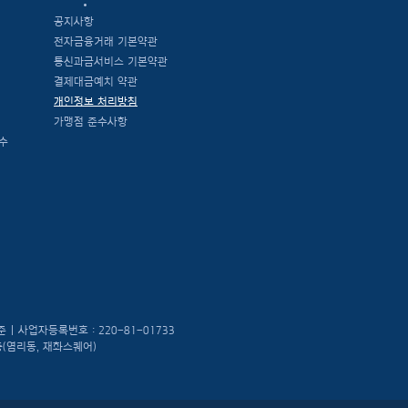
공지사항
전자금융거래 기본약관
통신과금서비스 기본약관
결제대금예치 약관
개인정보 처리방침
가맹점 준수사항
수
상준
|
사업자등록번호 : 220-81-01733
5층(염리동, 재화스퀘어)