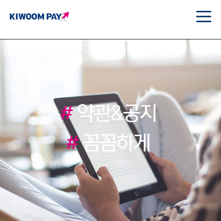
#
약관&공지
#
꼼꼼하게