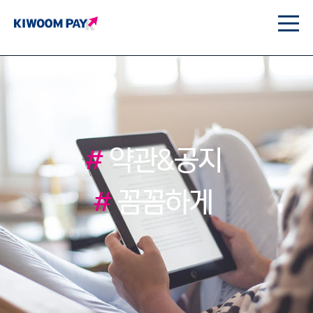
#
약관&공지
#
꼼꼼하게