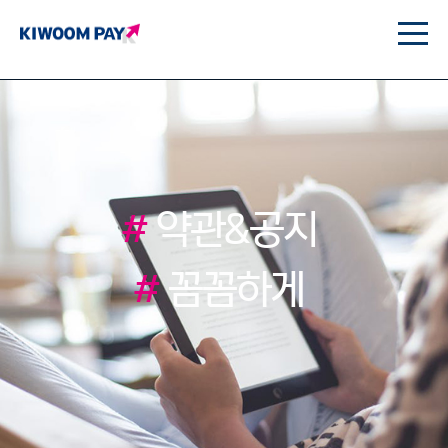
#
약관&공지
#
꼼꼼하게